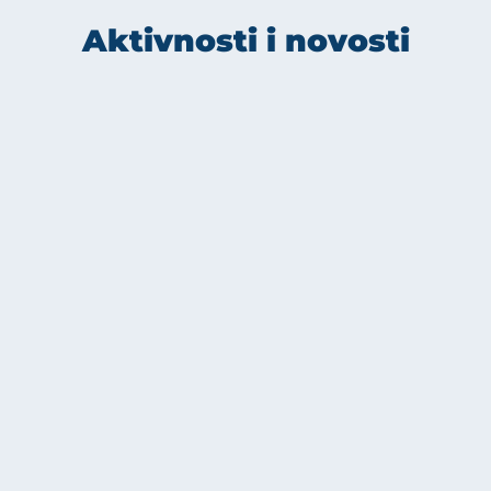
Aktivnosti i novosti
HOPE obilježava Evropsku
sedmicu testiranja 2026