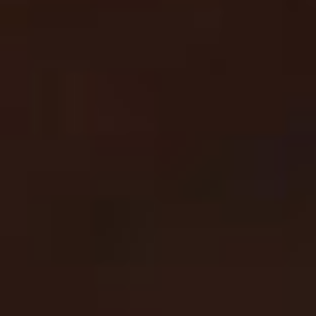
bolestima.
Naš rad usmjeren je na informisanje javnosti, rano
otkrivanje infekcija i unapređenje kvaliteta života osoba
koje žive sa HIV-om i drugim spolno prenosivim
infekcijama.
Poseban fokus stavljamo na prevenciju, smanjenje stigme
i diskriminacije, te zaštitu ljudskih prava i dostojanstva
svake osobe.
Udruženje HOPE sarađuje sa zdravstvenim institucijama,
stručnjacima i organizacijama civilnog društva kako bi se
unaprijedili programi prevencije, testiranja i podrške u
Bosni i Hercegovini.
Naš cilj je stvaranje društva u kojem su znanje, solidarnost
i dostupna zdravstvena podrška temelj očuvanja zdravlja i
dostojanstva svakog pojedinca.
Saznaj više