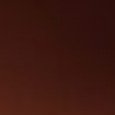
Testiraj se. Informiši se.
SPOLNO PRENOSIVE INFEKCIJE
Zaštiti sebe i druge.
Osiguravamo besplatno savjetovanje i testiranje uz
KONTAKT
poštivanje principa povjerljivosti i anonimnosti.
Rano otkrivanje omogućava pravovremeno započinjanje
terapije, bolji zdravstveni ishod i smanjenje daljnjeg
prijenosa infekcije.
DONACIJE
Zakaži termin
🌐 BS / EN