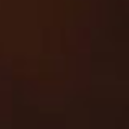
Udruženje HOPE
Udruženje za promociju zdravlja i prevenciju bolesti
HOPE
je nevladina, nepolitička i neprofitna organizacija
posvećena prevenciji HIV-a, virusnih hepatitisa i drugih
spolno prenosivih infekcija.
Kroz edukaciju, savjetovanje i dobrovoljno, anonimno i
povjerljivo testiranje djelujemo na unapređenju javnog
zdravlja i pružanju podrške osobama pogođenim ovim