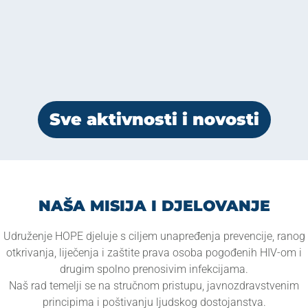
AKTIVNOSTI I NOVOSTI
Udruženje HOPE i ove godine pridružuje se obilježavanju
proljetne Evropske sedmice testiranja (European Testing
Week), koja se održava od 18. do 25. maja 2026. godine.
Sve aktivnosti i novosti
NAŠA MISIJA I DJELOVANJE
Udruženje HOPE djeluje s ciljem unapređenja prevencije, ranog
otkrivanja, liječenja i zaštite prava osoba pogođenih HIV-om i
drugim spolno prenosivim infekcijama.
Naš rad temelji se na stručnom pristupu, javnozdravstvenim
principima i poštivanju ljudskog dostojanstva.