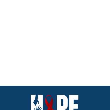
O NAMA
AKTIVNOSTI
NAŠI CILJEVI
Nazad na aktivnosti
SPOLNO PRENOSIVE INFEKCIJE
KONTAKT