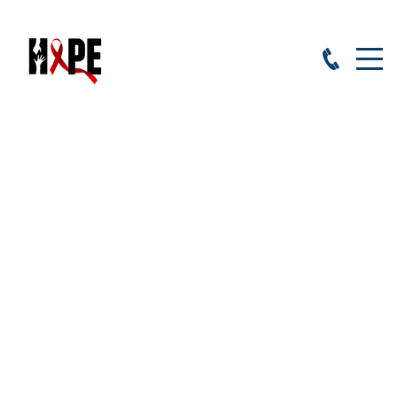
HOPE započinje realizaciju
projekta „SafeStep: Mladi protiv
stigme“