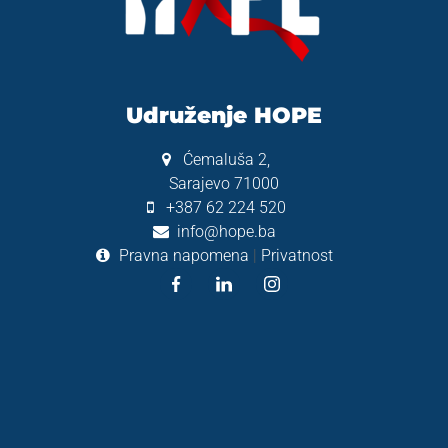
DONACIJE
Udruženje HOPE
🌐 BS / EN
Ćemaluša 2,
Sarajevo 71000
+387 62 224 520
info@hope.ba
Pravna napomena
|
Privatnost