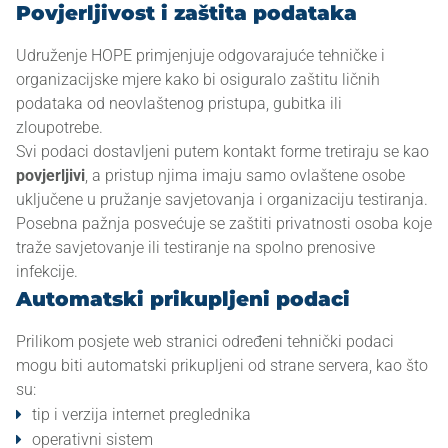
Povjerljivost i zaštita podataka
O NAMA
Udruženje HOPE primjenjuje odgovarajuće tehničke i
organizacijske mjere kako bi osiguralo zaštitu ličnih
podataka od neovlaštenog pristupa, gubitka ili
AKTIVNOSTI
zloupotrebe.
Svi podaci dostavljeni putem kontakt forme tretiraju se kao
povjerljivi
, a pristup njima imaju samo ovlaštene osobe
uključene u pružanje savjetovanja i organizaciju testiranja.
NAŠI CILJEVI
Posebna pažnja posvećuje se zaštiti privatnosti osoba koje
traže savjetovanje ili testiranje na spolno prenosive
infekcije.
Automatski prikupljeni podaci
SPOLNO PRENOSIVE INFEKCIJE
Prilikom posjete web stranici određeni tehnički podaci
mogu biti automatski prikupljeni od strane servera, kao što
KONTAKT
su:
tip i verzija internet preglednika
operativni sistem